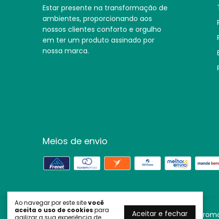
Estar presente na transformação de
ambientes, proporcionando aos
nossos clientes conforto e orgulho
em ter um produto assinado por
nossa marca.
Meios de envio
Ao navegar por este site
você
aceita o uso de cookies
para
Aceitar e fechar
Mercadão dos Puffs - A Sua Loja de Puffs em Prom
agilizar a sua experiência de