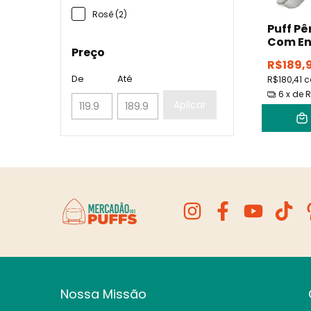
Rosê (2)
Puff Pê
Com En
Preço
R$189,
De
Até
R$180,41
c
6
x de
R
Aplicar
Nossa Missão