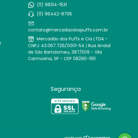
(11) 98314-1531
(11) 96442-8795
contato@mercadaodospuffs.com.br
Mercadão dos Puffs e Cia LTDA -
s
CNPJ: 43.067.726/0001-54 | Rua Arraial
de São Bartolomeu, 387/509 - Vila
Carmosina, SP - CEP 08290-190
Segurança