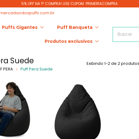
5% OFF NA 1ª COMPRA! USE CUPOM: PRIMEIRACOMPRA
mercadaodospuffs.com.br
Puffs Gigantes
Puff Banqueta
Produtos exclusivos
era Suede
Exibindo 1-2 de 2 produto
F PERA
Puff Pera Suede