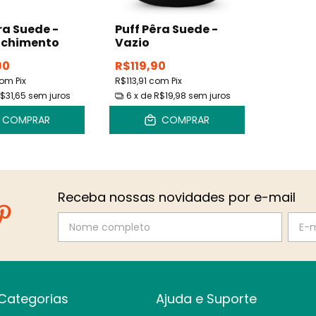
ra Suede -
Puff Pêra Suede -
chimento
Vazio
90
R$119,90
om
Pix
R$113,91
com
Pix
$31,65
sem juros
6
x de
R$19,98
sem juros
COMPRAR
COMPRAR
Receba nossas novidades por e-mail
Categorias
Ajuda e Suporte