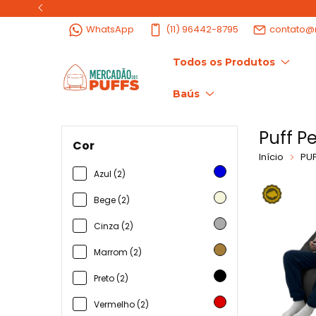
WhatsApp
(11) 96442-8795
contato@
Todos os Produtos
Baús
Puff P
Cor
Início
PUF
Azul (2)
Bege (2)
Cinza (2)
Marrom (2)
Preto (2)
Vermelho (2)