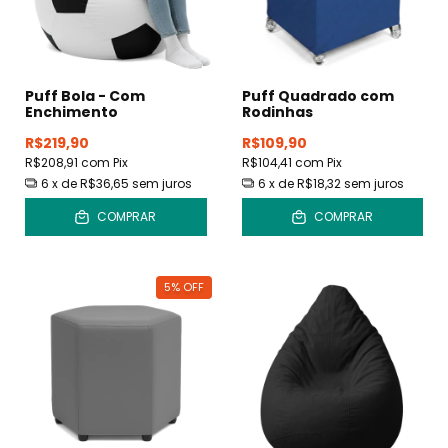
Puff Bola - Com
Puff Quadrado com
Enchimento
Rodinhas
R$219,90
R$109,90
R$208,91
com
Pix
R$104,41
com
Pix
6
x de
R$36,65
sem juros
6
x de
R$18,32
sem juros
COMPRAR
COMPRAR
5
%
OFF