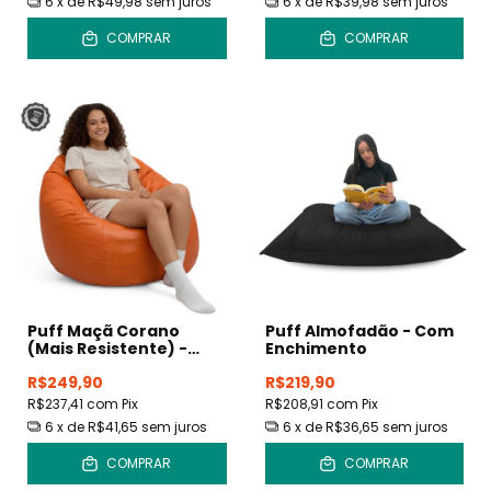
6
x de
R$49,98
sem juros
6
x de
R$39,98
sem juros
COMPRAR
COMPRAR
Puff Maçã Corano
Puff Almofadão - Com
(Mais Resistente) -
Enchimento
Com Enchimento
R$249,90
R$219,90
R$237,41
com
Pix
R$208,91
com
Pix
6
x de
R$41,65
sem juros
6
x de
R$36,65
sem juros
COMPRAR
COMPRAR