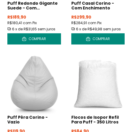
Puff Redondo Gigante
Puff Casal Corino -
Suede - Com
Com Enchimento
Enchimento
R$189,90
R$299,90
R$180,41
com
Pix
R$284,91
com
Pix
6
x de
R$31,65
sem juros
6
x de
R$49,98
sem juros
COMPRAR
COMPRAR
Puff Pêra Corino -
Flocos de Isopor Refil
Vazio
Para Puff - 350 Litros
R$119,90
R$84,90