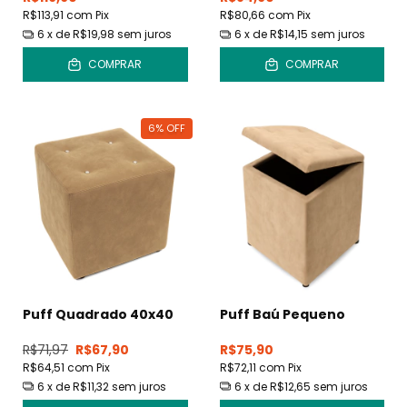
R$113,91
com
Pix
R$80,66
com
Pix
6
x de
R$19,98
sem juros
6
x de
R$14,15
sem juros
COMPRAR
COMPRAR
6
%
OFF
Puff Quadrado 40x40
Puff Baú Pequeno
R$71,97
R$67,90
R$75,90
R$64,51
com
Pix
R$72,11
com
Pix
6
x de
R$11,32
sem juros
6
x de
R$12,65
sem juros