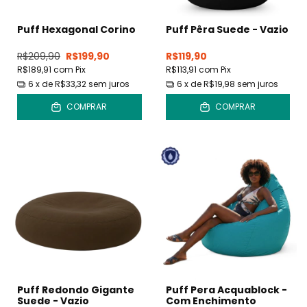
Puff Hexagonal Corino
Puff Pêra Suede - Vazio
R$209,90
R$199,90
R$119,90
R$189,91
com
Pix
R$113,91
com
Pix
6
x de
R$33,32
sem juros
6
x de
R$19,98
sem juros
COMPRAR
COMPRAR
Puff Redondo Gigante
Puff Pera Acquablock -
Suede - Vazio
Com Enchimento