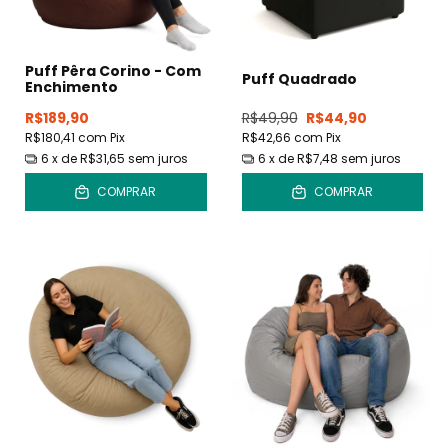
Puff Pêra Corino - Com
Puff Quadrado
Enchimento
R$189,90
R$49,90
R$44,90
R$180,41
com
Pix
R$42,66
com
Pix
6
x de
R$31,65
sem juros
6
x de
R$7,48
sem juros
COMPRAR
COMPRAR