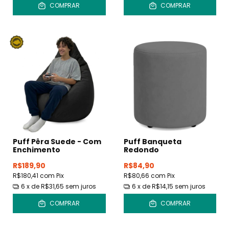
COMPRAR
COMPRAR
Puff Pêra Suede - Com
Puff Banqueta
Enchimento
Redondo
R$189,90
R$84,90
R$180,41
com
Pix
R$80,66
com
Pix
6
x de
R$31,65
sem juros
6
x de
R$14,15
sem juros
COMPRAR
COMPRAR