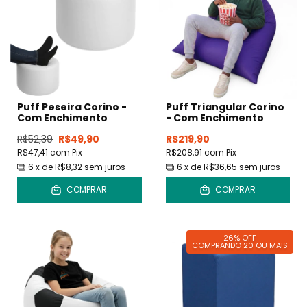
Puff Peseira Corino -
Puff Triangular Corino
Com Enchimento
- Com Enchimento
R$52,39
R$49,90
R$219,90
R$47,41
com
Pix
R$208,91
com
Pix
6
x de
R$8,32
sem juros
6
x de
R$36,65
sem juros
COMPRAR
COMPRAR
26% OFF
COMPRANDO 20 OU MAIS