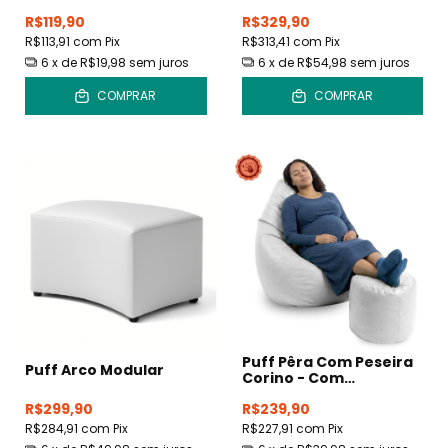
R$119,90
R$329,90
R$113,91
com
Pix
R$313,41
com
Pix
6
x de
R$19,98
sem juros
6
x de
R$54,98
sem juros
COMPRAR
COMPRAR
Puff Pêra Com Peseira
Puff Arco Modular
Corino - Com
Enchimento
R$299,90
R$239,90
R$284,91
com
Pix
R$227,91
com
Pix