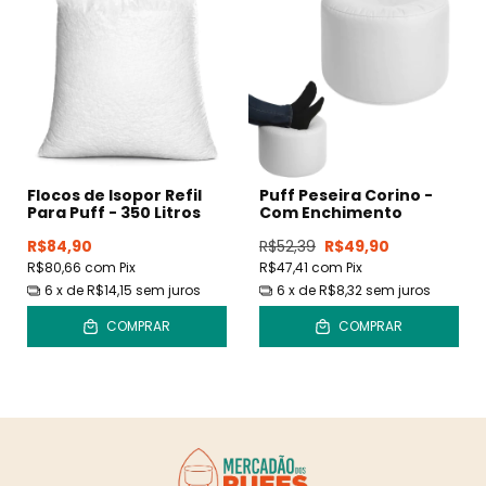
Flocos de Isopor Refil
Puff Peseira Corino -
Para Puff - 350 Litros
Com Enchimento
R$84,90
R$52,39
R$49,90
R$80,66
com
Pix
R$47,41
com
Pix
6
x de
R$14,15
sem juros
6
x de
R$8,32
sem juros
COMPRAR
COMPRAR