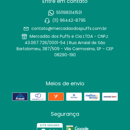
Entre em contato
5511983141531
(11) 96442-8795
contato@mercadaodospuffs.com.br
Mercadão dos Puffs e Cia LTDA - CNPJ:
43.067.726/0001-54 | Rua Arraial de São
Bartolomeu, 387/509 - Vila Carmosina, SP - CEP
08290-190
Meios de envio
Segurança