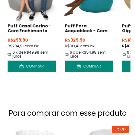
Puff Casal Corino -
Puff Pera
Puff
Com Enchimento
Acquablock - Com
Gigan
Enchimento
Com 
R$299,90
R$329,90
R$189
R$284,91
com
Pix
R$313,41
com
Pix
R$180,
6
x de
R$49,98
sem
6
x de
R$54,98
sem
6
x 
juros
juros
juro
COMPRAR
COMPRAR
Para comprar com esse produto
5
%
OFF