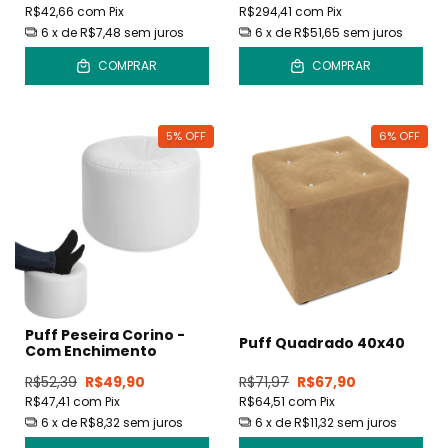
R$42,66
com
Pix
R$294,41
com
Pix
6
x de
R$7,48
sem juros
6
x de
R$51,65
sem juros
COMPRAR
COMPRAR
5
%
OFF
6
%
OFF
Puff Peseira Corino -
Puff Quadrado 40x40
Com Enchimento
R$52,39
R$49,90
R$71,97
R$67,90
R$47,41
com
Pix
R$64,51
com
Pix
6
x de
R$8,32
sem juros
6
x de
R$11,32
sem juros