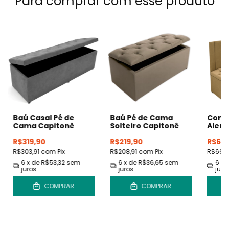
Para comprar com esse produto
Baú Casal Pé de
Baú Pé de Cama
Conj
Cama Capitonê
Solteiro Capitonê
Alem
R$319,90
R$219,90
R$699
R$303,91
com
Pix
R$208,91
com
Pix
R$664
6
x de
R$53,32
sem
6
x de
R$36,65
sem
6
x 
juros
juros
juro
COMPRAR
COMPRAR