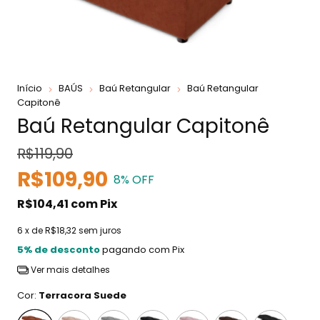
Início
BAÚS
Baú Retangular
Baú Retangular
Capitonê
Baú Retangular Capitonê
R$119,90
R$109,90
8
% OFF
R$104,41
com
Pix
6
x de
R$18,32
sem juros
5% de desconto
pagando com Pix
Ver mais detalhes
Cor:
Terracora Suede