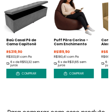
Baú Casal Pé de
Puff Pêra Corino -
Conj
Cama Capitonê
Com Enchimento
Alem
R$319,90
R$189,90
R$699
R$303,91
com
Pix
R$180,41
com
Pix
R$664
6
x de
R$53,32
sem
6
x de
R$31,65
sem
6
x 
juros
juros
juro
COMPRAR
COMPRAR