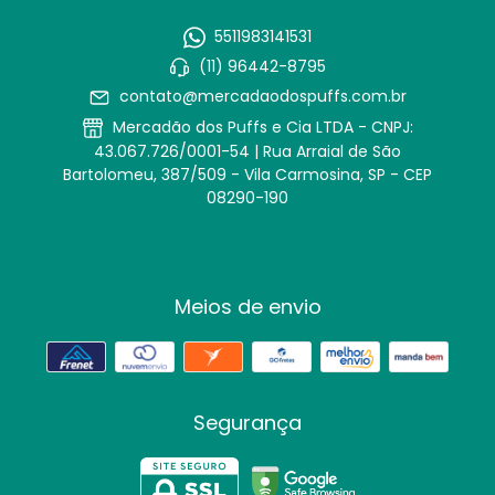
5511983141531
(11) 96442-8795
contato@mercadaodospuffs.com.br
Mercadão dos Puffs e Cia LTDA - CNPJ:
43.067.726/0001-54 | Rua Arraial de São
Bartolomeu, 387/509 - Vila Carmosina, SP - CEP
08290-190
Meios de envio
Segurança