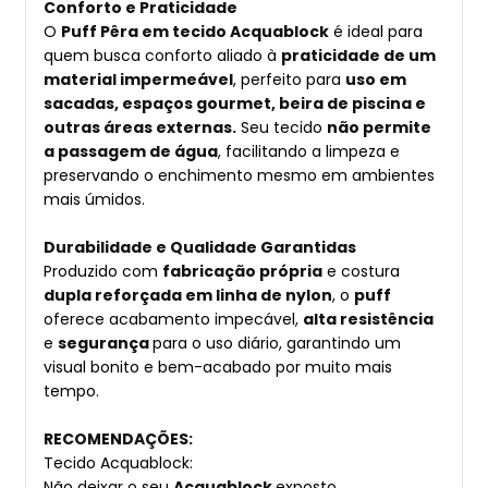
Conforto e Praticidade
O
Puff Pêra em tecido Acquablock
é ideal para
quem busca conforto aliado à
praticidade de um
material impermeável
, perfeito para
uso em
sacadas, espaços gourmet, beira de piscina e
outras áreas externas.
Seu tecido
não permite
a passagem de água
, facilitando a limpeza e
preservando o enchimento mesmo em ambientes
mais úmidos.
Durabilidade e Qualidade Garantidas
Produzido com
fabricação própria
e costura
dupla reforçada em linha de nylon
, o
puff
oferece acabamento impecável,
alta resistência
e
segurança
para o uso diário, garantindo um
visual bonito e bem-acabado por muito mais
tempo.
RECOMENDAÇÕES:
Tecido Acquablock:
Não deixar o seu
Acquablock
exposto