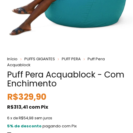
Início
PUFFS GIGANTES
PUFF PERA
Puff Pera
Acquablock
Puff Pera Acquablock - Com
Enchimento
R$329,90
R$313,41
com
Pix
6
x de
R$54,98
sem juros
5% de desconto
pagando com Pix