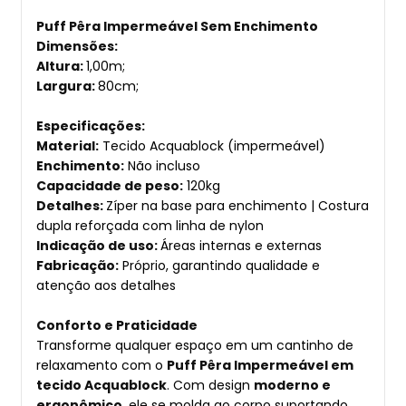
Puff Pêra Impermeável Sem Enchimento
Dimensões:
Altura:
1,00m;
Largura:
80cm;
Especificações:
Material:
Tecido Acquablock (impermeável)
Enchimento:
Não incluso
Capacidade de peso:
120kg
Detalhes:
Zíper na base para enchimento | Costura
dupla reforçada com linha de nylon
Indicação de uso:
Áreas internas e externas
Fabricação:
Próprio, garantindo qualidade e
atenção aos detalhes
Conforto e Praticidade
Transforme qualquer espaço em um cantinho de
relaxamento com o
Puff Pêra Impermeável em
tecido Acquablock
. Com design
moderno e
ergonômico
, ele se molda ao corpo suportando