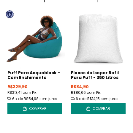
Puff Pera Acquablock -
Flocos de Isopor Refil
Com Enchimento
Para Puff - 350 Litros
R$329,90
R$84,90
R$313,41
com
Pix
R$80,66
com
Pix
6
x de
R$54,98
sem juros
6
x de
R$14,15
sem juros
COMPRAR
COMPRAR