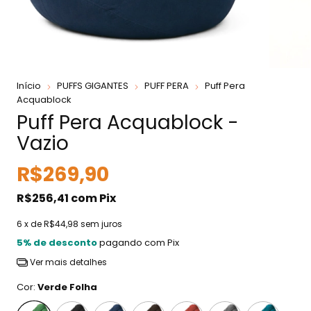
Início
PUFFS GIGANTES
PUFF PERA
Puff Pera
Acquablock
Puff Pera Acquablock -
Vazio
R$269,90
R$256,41
com
Pix
6
x de
R$44,98
sem juros
5% de desconto
pagando com Pix
Ver mais detalhes
Cor:
Verde Folha