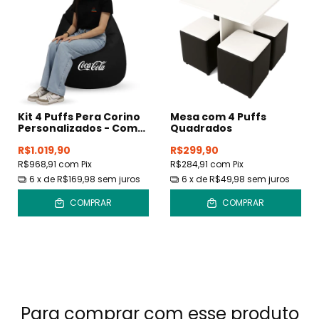
Kit 4 Puffs Pera Corino
Mesa com 4 Puffs
Personalizados - Com
Quadrados
Enchimento
R$1.019,90
R$299,90
R$968,91
com
Pix
R$284,91
com
Pix
6
x de
R$169,98
sem juros
6
x de
R$49,98
sem juros
COMPRAR
COMPRAR
Para comprar com esse produto