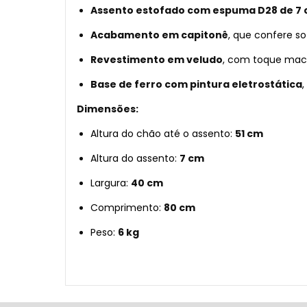
Assento estofado com espuma D28 de 7
Acabamento em capitonê
, que confere sof
Revestimento em veludo
, com toque macio 
Base de ferro com pintura eletrostática
Dimensões:
Altura do chão até o assento:
51 cm
Altura do assento:
7 cm
Largura:
40 cm
Comprimento:
80 cm
Peso:
6 kg