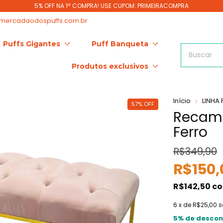
5% OFF NA 1ª COMPRA! USE CUPOM: PRIMEIRACOMPRA
mercadaodospuffs.com.br
Puffs Gigantes
Puff Banqueta
Produtos exclusivos
Início
LINHA
57
%
OFF
Recami
Ferro
R$349,90
R$150,
R$142,50
c
6
x de
R$25,00
s
5% de descon