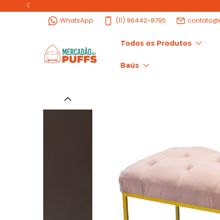
WhatsApp
(11) 96442-8795
contato@
Todos os Produtos
Baús