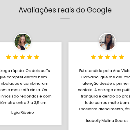
Avaliações reais do Google
trega rápida. Os dois puffs
Fui atendida pela Ana Vict
que comprei vieram bem
Carvalho, que me deu to
mbalados e combinaram
atenção desde o primei
com o meu sofá cinza. Os
contato. A entrega dos puffs
inhos são redondos e com
tranquila e dentro do pra
iâmetro entre 3 a 3,5 cm.
tudo correu muito bem.
Excelente atendimento, ót
Ligia Ribeiro
suporte e produtos de
Isabelly Molina Soares
qualidade. Com certez
fecharei mais vezes!