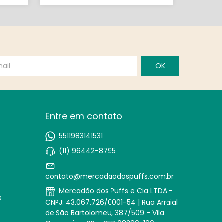
com
co
Entre em contato
5511983141531
(11) 96442-8795
contato@mercadaodospuffs.com.br
Mercadão dos Puffs e Cia LTDA -
s
CNPJ: 43.067.726/0001-54 | Rua Arraial
de São Bartolomeu, 387/509 - Vila