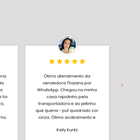
oria
Ótimo atendimento da
Ate
da
vendedora Thaiana por
produ
ro
WhatsApp. Chegou na minha
Os 
 foi
casa rapidinho pela
e
zo,
transportadora e do jeitinho
per
que queria - puf quadrado cor
expec
imo
cinza. Ótimo acabamento e
do pr
boa qualidade. Lindo ! Adorei e
o aca
Kelly Kuntz
a
recomendo.
super
o p