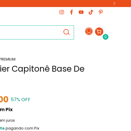
0
 PREMIUM
er Capitonê Base De
00
57
% OFF
om
Pix
em juros
to
pagando com Pix