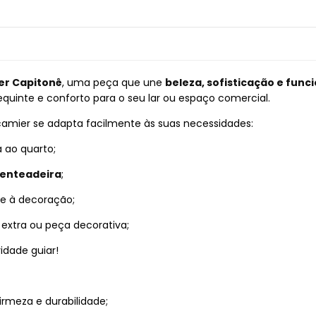
er Capitonê
, uma peça que une
beleza, sofisticação e func
inte e conforto para o seu lar ou espaço comercial.
camier se adapta facilmente às suas necessidades:
 ao quarto;
penteadeira
;
e à decoração;
extra ou peça decorativa;
idade guiar!
firmeza e durabilidade;